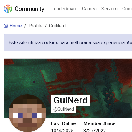
Community
Leaderboard
Games
Servers
Gro
Home
Profile
GuiNerd
Este site utiliza cookies para melhorar a sua experiência.
GuiNerd
@GuiNerd
Last Online
Member Since
10/4/2025
8/27/2022