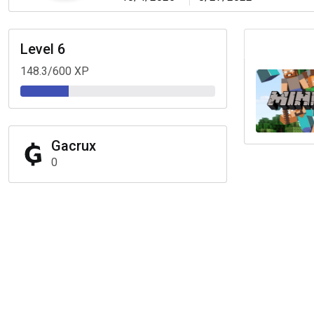
Level
6
148.3
/
600
XP
Gacrux
0